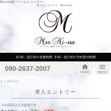
Mrs.ni-na 〜ミセス ニーナ〜
求人エントリー | 「Mrs.ni-na」
10:00～翌2:00※営業時間
9:00～翌2:00※予約受付時間
home
menu
090-2637-2007
HOME
MENU
トップページ
求人エントリー
※の項目は入力必須です