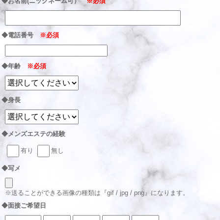
◆お名前(ニックネーム可）
※必須
◆電話番号
※必須
◆年齢
※必須
◆身長
◆メンズエステの経験
有り
無し
◆写メ
※送ることができる画像の種類は『gif / jpg / png』になります。
◆面接ご希望日